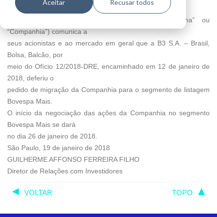
Aceitar
Recusar todos
COMUNICADO AO MERCADO
A Bahema S.A. (BM&FBOVESPA: BAHI3) (“Bahema” ou
“Companhia”) comunica a
seus acionistas e ao mercado em geral que a B3 S.A. – Brasil,
Bolsa, Balcão, por
meio do Ofício 12/2018-DRE, encaminhado em 12 de janeiro de
2018, deferiu o
pedido de migração da Companhia para o segmento de listagem
Bovespa Mais.
O início da negociação das ações da Companhia no segmento
Bovespa Mais se dará
no dia 26 de janeiro de 2018.
São Paulo, 19 de janeiro de 2018
GUILHERME AFFONSO FERREIRA FILHO
Diretor de Relações com Investidores
VOLTAR
TOPO