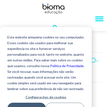
Home
»
Notícias
»
Este website armazena cookies no seu computador.
Comunicado ao Mercado- Bahema S.A. migra para o segmento
Esses cookies são usados ​​para melhorar sua
Bovespa Mais
experiência no site e fornecer serviços
personalizados para você, tanto no website, quanto
COMUNICADO AO MERCADO-
em outras mídias. Para saber mais sobre os cookies
que usamos, consulte nossa
Política de Privacidade
.
BAHEMA S.A. MIGRA PARA O
Se você recusar, suas informações não serão
SEGMENTO BOVESPA MAIS
rastreadas quando você acessar este site. Um
cookie simples será usado em seu navegador para
lembrar sobre sua preferência de não ser rastreado.
BAHEMA S.A.
Configurações de cookies
CNPJ/MF Nº 45.987.245/0001-92
NIRE 35.300.185.366