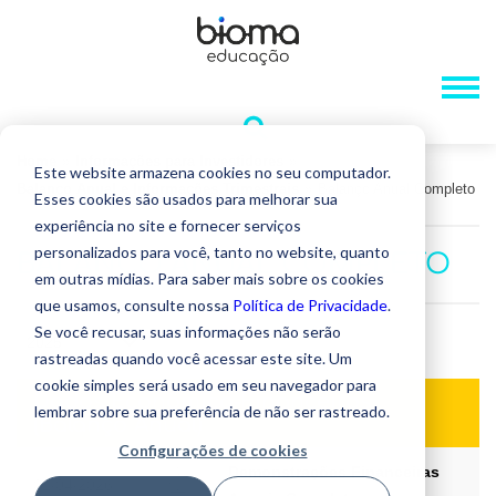
Home
»
Informações para Investidores
»
Este website armazena cookies no seu computador.
Balanço Anual e Informações Trimestrais
»
Balanço Anual Completo
Esses cookies são usados ​​para melhorar sua
experiência no site e fornecer serviços
personalizados para você, tanto no website, quanto
BALANÇO ANUAL COMPLETO
em outras mídias. Para saber mais sobre os cookies
que usamos, consulte nossa
Política de Privacidade
.
Se você recusar, suas informações não serão
rastreadas quando você acessar este site. Um
cookie simples será usado em seu navegador para
Dados Econômico-Financeiros
lembrar sobre sua preferência de não ser rastreado.
(Balanço Anual)
Configurações de cookies
Demonstrações Financeiras
01/04/2026