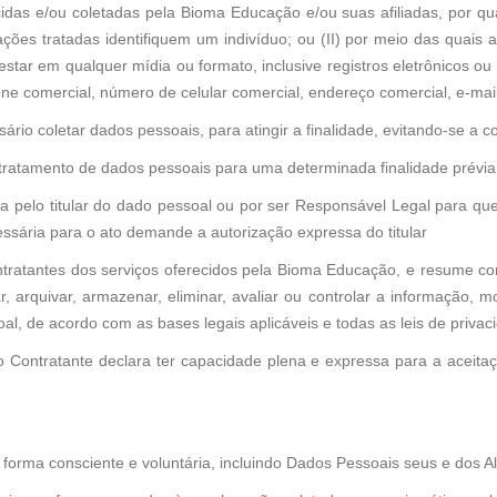
idas e/ou coletadas pela Bioma Educação e/ou suas afiliadas, por qua
es tratadas identifiquem um indivíduo; ou (II) por meio das quais a
estar em qualquer mídia ou formato, inclusive registros eletrônicos
ne comercial, número de celular comercial, endereço comercial, e-mail
sário coletar dados pessoais, para atingir a finalidade, evitando-se a c
 tratamento de dados pessoais para uma determinada finalidade prévi
a pelo titular do dado pessoal ou por ser Responsável Legal para q
essária para o ato demande a autorização expressa do titular
ntratantes dos serviços oferecidos pela Bioma Educação, e resume como
ssar, arquivar, armazenar, eliminar, avaliar ou controlar a informação, m
oal, de acordo com as bases legais aplicáveis e todas as leis de priva
o Contratante declara ter capacidade plena e expressa para a aceita
forma consciente e voluntária, incluindo Dados Pessoais seus e dos Alu