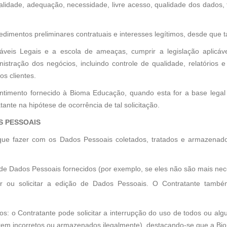
finalidade, adequação, necessidade, livre acesso, qualidade dos dados
dimentos preliminares contratuais e interesses legítimos, desde que t
veis Legais e a escola de ameaças, cumprir a legislação aplicável,
ministração dos negócios, incluindo controle de qualidade, relatórios 
s clientes.
sentimento fornecido à Bioma Educação, quando esta for a base lega
ante na hipótese de ocorrência de tal solicitação.
S PESSOAIS
e fazer com os Dados Pessoais coletados, tratados e armazenados
o de Dados Pessoais fornecidos (por exemplo, se eles não são mais nec
ar ou solicitar a edição de Dados Pessoais. O Contratante também
dos: o Contratante pode solicitar a interrupção do uso de todos ou alg
erem incorretos ou armazenados ilegalmente), destacando-se que a B