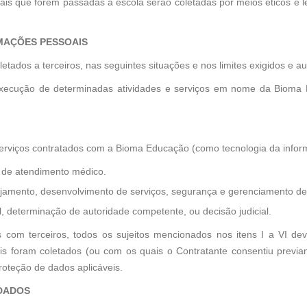
is que forem passadas à escola serão coletadas por meios éticos e le
MAÇÕES PESSOAIS
ados a terceiros, nas seguintes situações e nos limites exigidos e aut
ecução de determinadas atividades e serviços em nome da Bioma Ed
viços contratados com a Bioma Educação (como tecnologia da informaçã
 de atendimento médico.
ejamento, desenvolvimento de serviços, segurança e gerenciamento de 
 determinação de autoridade competente, ou decisão judicial.
om terceiros, todos os sujeitos mencionados nos itens I a VI dev
is foram coletados (ou com os quais o Contratante consentiu previ
proteção de dados aplicáveis.
 DADOS