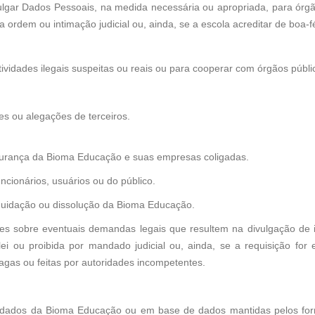
lgar Dados Pessoais, na medida necessária ou apropriada, para órgã
 ordem ou intimação judicial ou, ainda, se a escola acreditar de boa-f
tividades ilegais suspeitas ou reais ou para cooperar com órgãos públ
es ou alegações de terceiros.
segurança da Bioma Educação e suas empresas coligadas.
ncionários, usuários ou do público.
quidação ou dissolução da Bioma Educação.
ntes sobre eventuais demandas legais que resultem na divulgação de 
 lei ou proibida por mandado judicial ou, ainda, se a requisição fo
agas ou feitas por autoridades incompetentes.
ados da Bioma Educação ou em base de dados mantidas pelos forne