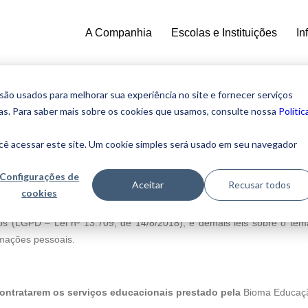
A Companhia
Escolas e Instituições
In
o usados ​​para melhorar sua experiência no site e fornecer serviços
ias. Para saber mais sobre os cookies que usamos, consulte nossa
Polític
cê acessar este site. Um cookie simples será usado em seu navegador
Configurações de
NIÇÕES
Aceitar
Recusar todos
cookies
 e Responsáveis Legais e disponibiliza esta Política de Privacidade
os (LGPD – Lei nº 13.709, de 14/8/2018), e demais leis sobre o te
rmações pessoais.
 contratarem os serviços educacionais prestado pela
Bioma Educaç