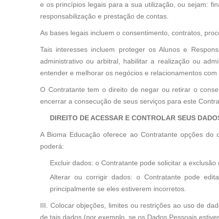
e os princípios legais para a sua utilização, ou sejam: 
responsabilização e prestação de contas.
As bases legais incluem o consentimento, contratos, proce
Tais interesses incluem proteger os Alunos e Responsá
administrativo ou arbitral, habilitar a realização ou ad
entender e melhorar os negócios e relacionamentos com o
O Contratante tem o direito de negar ou retirar o con
encerrar a consecução de seus serviços para este Contrat
DIREITO DE ACESSAR E CONTROLAR SEUS DADO
A Bioma Educação oferece ao Contratante opções do qu
poderá:
Excluir dados: o Contratante pode solicitar a exclusã
Alterar ou corrigir dados: o Contratante pode edit
principalmente se eles estiverem incorretos.
III. Colocar objeções, limites ou restrições ao uso de da
de tais dados (por exemplo, se os Dados Pessoais estiv