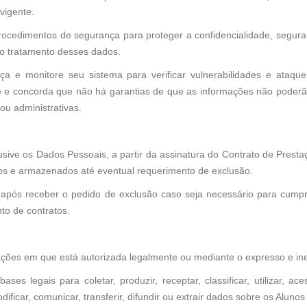
vigente.
rocedimentos de segurança para proteger a confidencialidade, segura
do tratamento desses dados.
 e monitore seu sistema para verificar vulnerabilidades e ataqu
e e concorda que não há garantias de que as informações não poderão
ou administrativas.
sive os Dados Pessoais, a partir da assinatura do Contrato de Prest
os e armazenados até eventual requerimento de exclusão.
pós receber o pedido de exclusão caso seja necessário para cumprime
to de contratos.
ções em que está autorizada legalmente ou mediante o expresso e in
s legais para coletar, produzir, receptar, classificar, utilizar, acessa
odificar, comunicar, transferir, difundir ou extrair dados sobre os Al