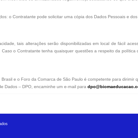
ados: o Contratante pode solicitar uma cópia dos Dados Pessoais e do
idade, tais alterações serão disponibilizadas em local de fácil ace
9. Caso o Contratante tenha quaisquer questões a respeito da política
 do Brasil e o Foro da Comarca de São Paulo é competente para dirimir
 de Dados – DPO, encaminhe um e-mail para
dpo@biomaeducacao.c
vados