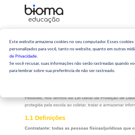
Home
»
Política de Privacidade
Este website armazena cookies no seu computador. Esses cookies sã
personalizados para você, tanto no website, quanto em outras míd
de Privacidade
.
POLÍTICA DE PRIVACIDADE
Se você recusar, suas informações não serão rastreadas quando vo
para lembrar sobre sua preferência de não ser rastreado.
1. INFORMAÇÕES GERAIS E DEFI
A Bioma Educação valoriza a privacidade de seus Alunos
Pessoais, nos termos da Lei Geral de Proteção de Dad
protegida pela escola ao coletar, tratar e armazenar info
1.1 Definições
Contratante: todas as pessoas físicas/jurídicas que