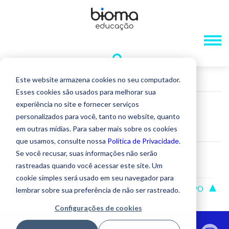
Home
»
Notícias
»
Demonstrações Financeiras 2025
Este website armazena cookies no seu computador.
Esses cookies são usados ​​para melhorar sua
experiência no site e fornecer serviços
DEMONSTRAÇÕES
personalizados para você, tanto no website, quanto
FINANCEIRAS 2025
em outras mídias. Para saber mais sobre os cookies
que usamos, consulte nossa
Política de Privacidade
.
Se você recusar, suas informações não serão
rastreadas quando você acessar este site. Um
Acesse aqui.
cookie simples será usado em seu navegador para
VOLTAR
TOPO
lembrar sobre sua preferência de não ser rastreado.
Configurações de cookies