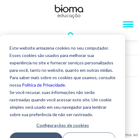
Home
»
Notícias
»
Fato Relevante
Este website armazena cookies no seu computador.
Esses cookies são usados ​​para melhorar sua
experiência no site e fornecer serviços personalizados
FATO RELEVANTE
para você, tanto no website, quanto em outras mídias.
Para saber mais sobre os cookies que usamos, consulte
nossa
Política de Privacidade
.
BAHEMA EDUCAÇÃO S.A.
Se você recusar, suas informações não serão
Companhia Aberta – BAHI3
rastreadas quando você acessar este site. Um cookie
CNPJ 45.987.245/0001-92
simples será usado em seu navegador para lembrar
NIRE 35.300.185.366
sobre sua preferência de não ser rastreado.
FATO RELEVANTE
Configurações de cookies
BAHEMA EDUCAÇÃO S.A. (“Companhia” ou “Bahema”), informa ao