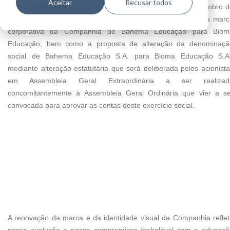
Aceitar
Recusar todos
seus acionistas e ao mercado em geral que, em 13 de novembro 
2024, o Conselho de Administração aprovou a mudança da marc
corporativa da Companhia de Bahema Educação para Biom
Educação, bem como a proposta de alteração da denominaçã
social de Bahema Educação S.A. para Bioma Educação S.A.
mediante alteração estatutária que será deliberada pelos acionist
em Assembleia Geral Extraordinária a ser realizad
concomitantemente à Assembleia Geral Ordinária que vier a se
convocada para aprovar as contas deste exercício social.
A renovação da marca e da identidade visual da Companhia refle