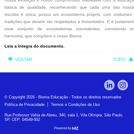
nossa evolução e nosso compromisso inabalável com a educaçã
básica de qualidade, reconhecendo que cada uma das nossa
escolas é única, possui um ecossistema próprio, com costumes 
tradições que devem ser respeitados e fomentados. E é justamen
esse conjunto de ecossistemas coexistentes, convivendo e
harmonia, que compõem o nosso Bioma.
Leia a íntegra do documento.
VOLTAR
TOPO
© Copyright 2026 - Bioma Educação - Todos os direitos reservados
Política de Privacidade
Termos e Condições de Uso
Rua Professor Vahia de Abreu, 340, sala 1, Vila Olímpia, São Paulo,
SP, CEP: 04549-002
Powered by