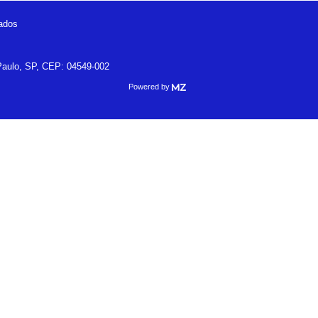
vados
 Paulo, SP, CEP: 04549-002
Powered by