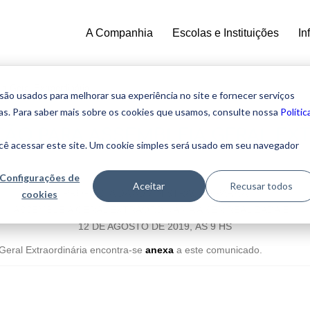
A Companhia
Escolas e Instituições
In
a Geral Extraordinária
o usados ​​para melhorar sua experiência no site e fornecer serviços
ias. Para saber mais sobre os cookies que usamos, consulte nossa
Polític
ÇÃO PARA ASSEMBLEIA GERAL EX
cê acessar este site. Um cookie simples será usado em seu navegador
Configurações de
Aceitar
Recusar todos
PROPOSTA DA ADMINISTRAÇÃO PARA A
cookies
ASSEMBLEIA GERAL EXTRAORDINÁRIA A SER REALIZADA EM
12 DE AGOSTO DE 2019, ÀS 9 HS
Geral Extraordinária encontra-se
anexa
a este comunicado.